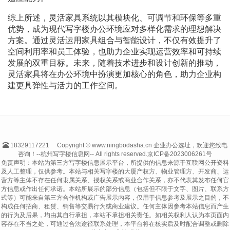
综上所述，灵活家具系统以其模块化、可调节和环保等多重
优势，成为现代写字楼办公环境应对多样化需求的理想解决
方案。通过灵活运用家具组合与智能设计，不仅有效提升了
空间利用率和员工体验，也助力企业实现运营效率和可持续
发展的双重目标。未来，随着技术进步和设计创新的推动，
灵活家具将在办公环境中扮演更加核心的角色，助力企业构
建更具弹性与活力的工作空间。
18329117221
Copyright © www.ningbodasha.cn 企业办公选址，欢迎您致电
咨询！--杭州写字楼信息网-- All rights reserved.
京ICP备2023006261号
免责声明：本站为第三方写字楼信息展示平台，所提供的信息来源于互联网公开资料
及人工整理，仅供参考。本站与相关写字楼的大厦产权方、物业管理方、开发商、运
营方等主体不存在任何隶属关系、授权关系或商业合作关系，亦不代表其发布任何官
方信息或作出任何承诺。本站所展示的部分信息（包括但不限于文字、图片、联系方
式等）可能来自第三方合作机构或广告展示内容，仅用于信息参考及展示之目的，不
构成任何招商、租赁、销售等交易行为或商业建议。任何主体因参考本站信息而产生
的行为及后果，均由其自行承担，本站不承担相关责任。如相关权利人认为本页面内
容存在不当之处，可通过合法途径联系处理，本平台将在核实后及时配合调整或删除