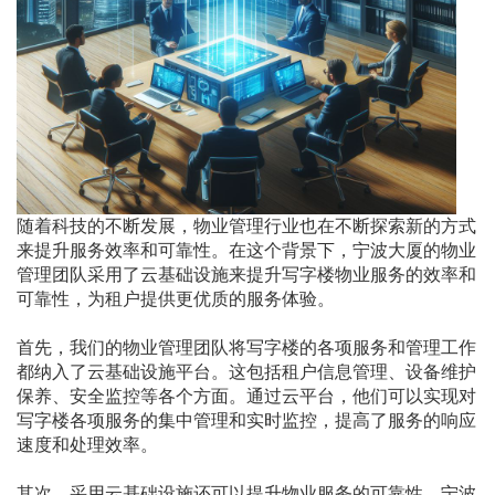
随着科技的不断发展，物业管理行业也在不断探索新的方式
来提升服务效率和可靠性。在这个背景下，宁波大厦的物业
管理团队采用了云基础设施来提升写字楼物业服务的效率和
可靠性，为租户提供更优质的服务体验。
首先，我们的物业管理团队将写字楼的各项服务和管理工作
都纳入了云基础设施平台。这包括租户信息管理、设备维护
保养、安全监控等各个方面。通过云平台，他们可以实现对
写字楼各项服务的集中管理和实时监控，提高了服务的响应
速度和处理效率。
其次，采用云基础设施还可以提升物业服务的可靠性。宁波