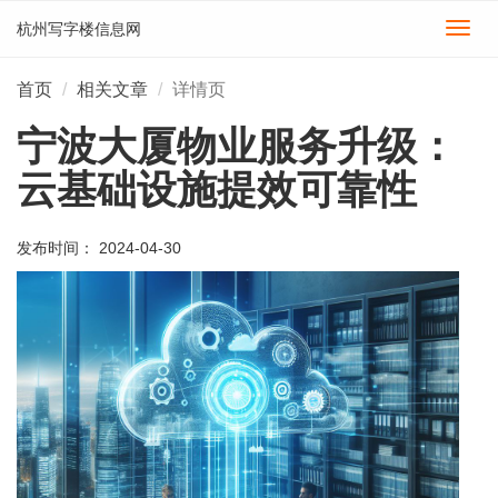
杭州写字楼信息网
切
换
导
首页
相关文章
详情页
航
宁波大厦物业服务升级：
云基础设施提效可靠性
发布时间： 2024-04-30