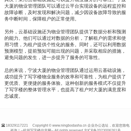
大厦的物业管理团队可以通过云平台实现设备的远程监控和
故障诊断，及时发现和解决问题，减少因设备故障导致的服
务中断时间，保障租户的正常使用。
另外，云基础设施还为物业管理团队提供了数据分析和预测
的能力。他们可以通过对数据的分析，了解租户的需求和使
用习惯，为租户提供个性化的服务。同时，还可以利用数据
预测模型，提前预知可能出现的问题，并采取相应的措施，
避免问题的发生，进一步提升了服务的可靠性。
总的来说，宁波大厦的物业管理团队通过运用云基础设施，
成功提升了写字楼物业服务的效率和可靠性，为租户提供了
更优质、更便捷的服务体验。这种创新的服务模式不仅提升
了写字楼的整体管理水平，也提高了租户对大厦的满意度和
忠诚度。
18329117221
Copyright © www.ningbodasha.cn 企业办公选址，欢迎您致电
咨询！--杭州写字楼信息网-- All rights reserved.
京ICP备2023006261号